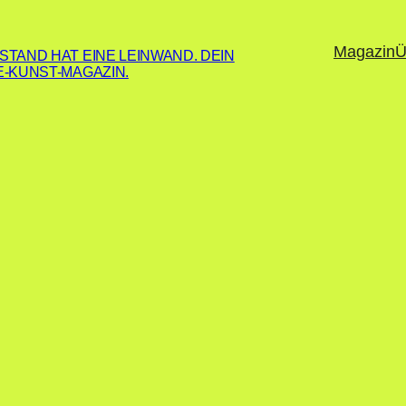
Magazin
Ü
STAND HAT EINE LEINWAND. DEIN
E-KUNST-MAGAZIN.
Spiral Skull
555,00
€